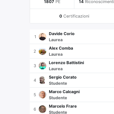
1807
PE
14
Riconosciment
0
Certificazioni
Davide Corio
1
Laurea
Alex Comba
2
Laurea
Lorenzo Battistini
3
Laurea
Sergio Corato
4
Studente
Marco Calcagni
5
Studente
Marcelo Frare
6
Studente