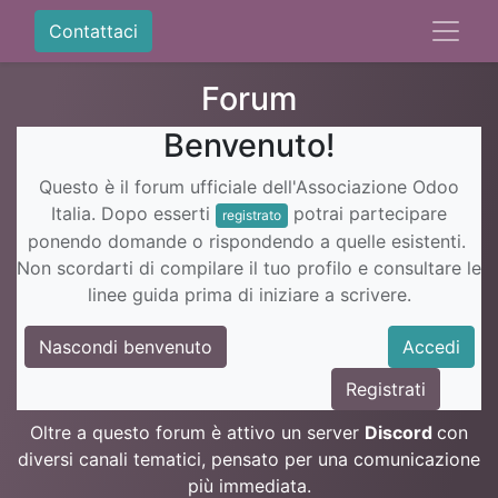
Contattaci
Forum
Benvenuto!
Questo è il forum ufficiale dell'Associazione Odoo
Italia. Dopo esserti
potrai partecipare
registrato
ponendo domande o rispondendo a quelle esistenti.
Non scordarti di compilare il tuo profilo e consultare le
linee guida prima di iniziare a scrivere.
Nascondi benvenuto
Accedi
Registrati
Oltre a questo forum è attivo un server
Discord
con
diversi canali tematici, pensato per una comunicazione
più immediata.