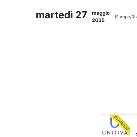
martedì 27
maggio
(Europe/R
2025
PLATINUM