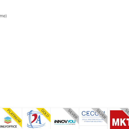
ome)
PLATINUM
GOLD
SILVER
SILVER
SI