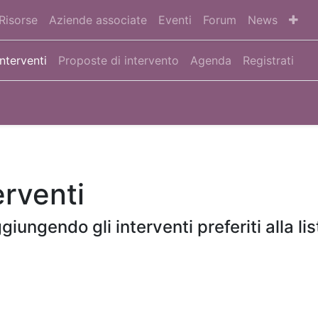
Risorse
Aziende associate
Eventi
Forum
News
Interventi
Proposte di intervento
Agenda
Registrati
erventi
iungendo gli interventi preferiti alla lis
)