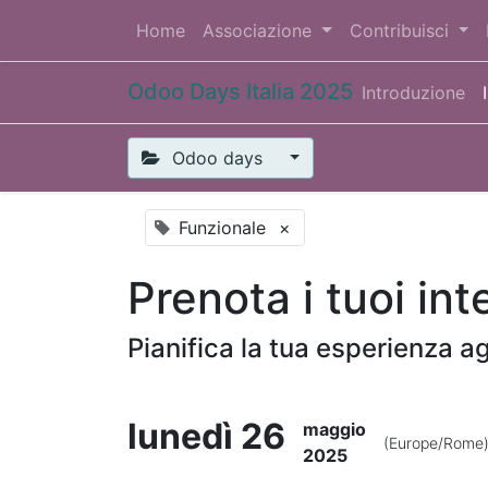
Home
Associazione
Contribuisci
Odoo Days Italia 2025
Introduzione
Odoo days
Funzionale
×
Prenota i tuoi int
Pianifica la tua esperienza agg
lunedì 26
maggio
(Europe/Rome
2025