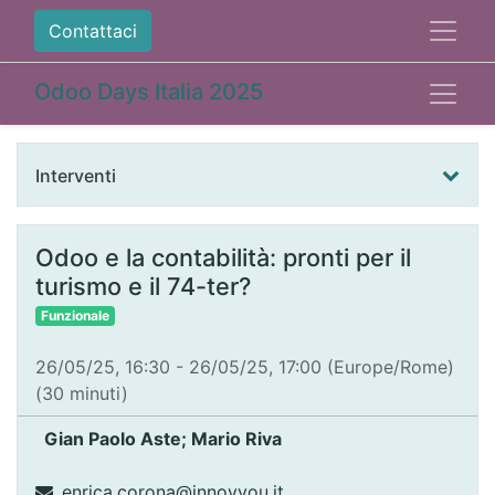
Contattaci
Odoo Days Italia 2025
Interventi
Odoo e la contabilità: pronti per il
turismo e il 74-ter?
Funzionale
26/05/25, 16:30
-
26/05/25, 17:00
(
Europe/Rome
)
(
30 minuti
)
Gian Paolo Aste; Mario Riva
enrica.corona@innovyou.it