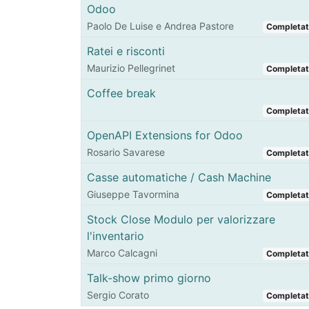
Odoo
Paolo De Luise e Andrea Pastore
Completa
Ratei e risconti
Maurizio Pellegrinet
Completa
Coffee break
Completa
OpenAPI Extensions for Odoo
Rosario Savarese
Completa
Casse automatiche / Cash Machine
Giuseppe Tavormina
Completa
Stock Close Modulo per valorizzare
l'inventario
Marco Calcagni
Completa
Talk-show primo giorno
Sergio Corato
Completa