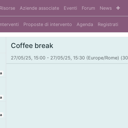
Risorse
Aziende associate
Eventi
Forum
News
Interventi
Proposte di intervento
Agenda
Registrati
Coffee break
27/05/25, 15:00
-
27/05/25, 15:30
(
Europe/Rome
) (
30
ta
ta
ta