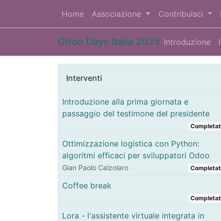
Home
Associazione
Contribuisci
Odoo Days Italia 2025
Introduzione
Interventi
Introduzione alla prima giornata e
passaggio del testimone del presidente
Completa
Ottimizzazione logistica con Python:
algoritmi efficaci per sviluppatori Odoo
Gian Paolo Calzolaro
Completa
Coffee break
Completa
Lora - l'assistente virtuale integrata in