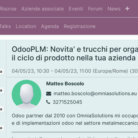
Risorse
Aziende associate
Eventi
Forum
News
Talks
Location
Agenda
Registrazione
OdooPLM: Novita' e trucchi per orga
il ciclo di prodotto nella tua azienda
04/05/23, 10:30
-
04/05/23, 11:00
(
Europe/Rome
) (
30
ta
Matteo Boscolo
ta
matteo.boscolo@omniasolutions.eu
3271525045
ta
Odoo partner dal 2010 con OmniaSolutions mi occupo
e di implementazioni odoo nel settore metalmeccanico
ta