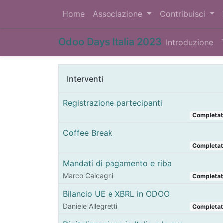
Home
Associazione
Contribuisci
Odoo Days Italia 2023
Introduzione
Interventi
Registrazione partecipanti
Completa
Coffee Break
Completa
Mandati di pagamento e riba
Marco Calcagni
Completa
Bilancio UE e XBRL in ODOO
Daniele Allegretti
Completa