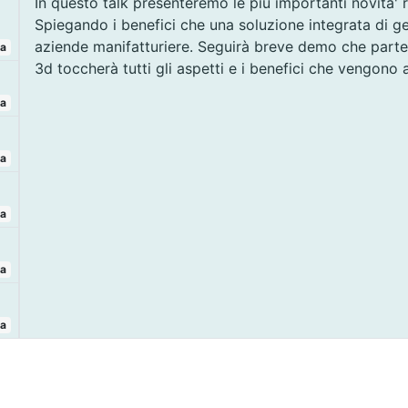
In questo talk presenteremo le più importanti novita'
Spiegando i benefici che una soluzione integrata di g
aziende manifatturiere. Seguirà breve demo che part
ta
3d toccherà tutti gli aspetti e i benefici che vengono 
ta
ta
ta
ta
ta