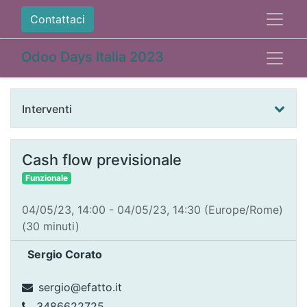
Contattaci
Odoo Days Italia 2023
Interventi
Cash flow previsionale
Funzionale
04/05/23, 14:00
-
04/05/23, 14:30
(
Europe/Rome
)
(
30 minuti
)
Sergio Corato
sergio@efatto.it
3486622725