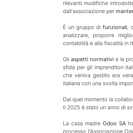
rilevanti modifiche introdot
dall'associazione per
manten
È un gruppo di
funzionali
, 
analizzare, proporre miglio
contabilità e alla fiscalità in It
Gli
aspetti normativi
e le pr
sfida per gli imprenditori ita
che veniva gestito era ver
italiana con una svolta impor
Dal quel momento la collabor
Il 2025 è stato un anno di sv
La casa madre
Odoo SA
ha
processo l'Associazione Odo