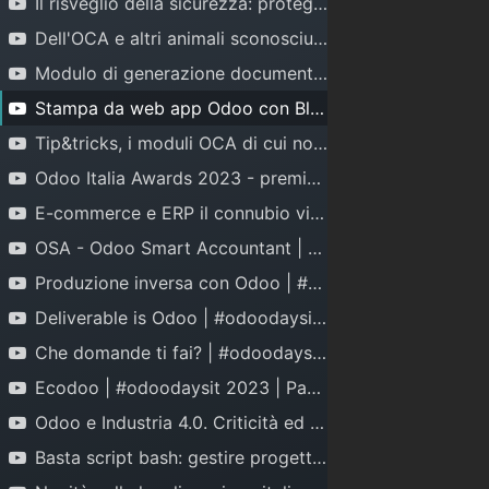
Il risveglio della sicurezza: proteggere Odoo con Nginx | #odoodaysit 2023 | Ciro Urselli
Dell'OCA e altri animali sconosciuti | #odoodaysit 2023 | Simone Orsi
Modulo di generazione documenti | #odoodaysit 2023 | Gian Paolo Aste
Stampa da web app Odoo con Bluetooth mobile printer | #odoodaysit 2023 | Giovanni Lasca
Tip&tricks, i moduli OCA di cui non puoi fare a meno | #odoodaysit 2023 | Mario Riva
Odoo Italia Awards 2023 - premiazione dei membri della community italiana
E-commerce e ERP il connubio vincente con Odoo | #odoodaysit 2023 | Ivan Cutolo
OSA - Odoo Smart Accountant | #odoodaysit 2023 | Giuseppe D'Alò
Produzione inversa con Odoo | #odoodaysit 2023 | Sergio Minetto
Deliverable is Odoo | #odoodaysit 2023 | Mimma Loconsole
Che domande ti fai? | #odoodaysit 2023 | Leonardo Guerra
Ecodoo | #odoodaysit 2023 | Paolo Vannucchi
Odoo e Industria 4.0. Criticità ed opportunità | #odoodaysit 2023 | Francesco Chirico
Ri
sorse
Link
Contattaci
Basta script bash: gestire progetti Odoo con Docker ... | #odoodaysit 2023 | Alessandro Uffredduzzi
GitHub
Partner italiani
Runbot