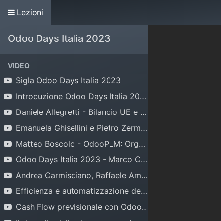
Lezioni
Home
Associazione
Contribuisci
Odoo Days Italia 2023
VIDEO
Sigla Odoo Days Italia 2023
Introduzione Odoo Days Italia 2023 a cura del Presidente Andrea Cometa
Daniele Allegretti - Bilancio UE e XBRL in ODOO
Emanuela Ghisellini e Pietro Zermani: TODO Extended ERP per Torrefazioni di Caffè e Alimentari
Matteo Boscolo - OdooPLM: Organizzare in modo efficiente il ciclo di prodotto nella tua azienda
Odoo Days Italia 2023 - Marco Calcagni mandati di pagamento e ricevute bancarie
Andrea Carmisciano, Raffaele Amalfitano: Croce Rossa perde la testa per Odoo
Efficienza e automatizzazione della raccolta dati nei macchinari industriali con IIoT per Odoo
Cash Flow previsionale con Odoo | #odoodaysit 2023 | Sergio Corato