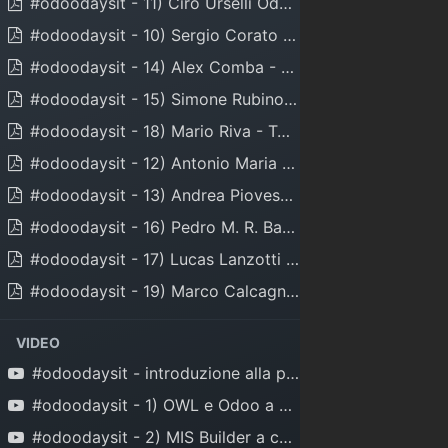
#odoodaysit - 11) Ciro Urselli Odoo e IOhub per Industria 4.0
#odoodaysit - 10) Sergio Corato - Connessione a magazzino automatico
#odoodaysit - 14) Alex Comba - Tutto_quello_che_avreste_voluto_sapere_su_OCA_1.0
#odoodaysit - 15) Simone Rubino - Comunicazione in PR e Review
#odoodaysit - 18) Mario Riva - TAKOBI - Odoo days Italia 2021
#odoodaysit - 12) Antonio Maria Vigliotti - XPLAIN -odoodays_2021
#odoodaysit - 13) Andrea Piovesana - Pianificazione da ordini clienti con odoo
#odoodaysit - 16) Pedro M. R. Baeza - OpenUpgrade
#odoodaysit - 17) Lucas Lanzotti - ODOO S.A. - Accelerazione_Digitale
#odoodaysit - 19) Marco Calcagni - Valorizzazione del magazzino
VIDEO
#odoodaysit - introduzione alla prima giornata a cura di Andrea Cometa
Ri
sorse
Link
Contattaci
#odoodaysit - 1) OWL e Odoo a cura di Matteo Piciucchi - video
GitHub
Partner italiani
#odoodaysit - 2) MIS Builder a cura di Sergio Corato
Runbot