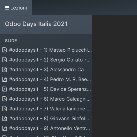
Lezioni
Home
Associazione
Contribuisci
Odoo Days Italia 2021
SLIDE
#odoodaysit - 1) Matteo Piciucchi - OWL e Odoo
#odoodaysit - 2) Sergio Corato - MIS Builder - Analisi dati analitici
#odoodaysit - 3) Alessandro Camilli Gestione processo di Gara
#odoodaysit - 4) Pedro M. R. Baeza: The Odoo ecosystem and in which place I can fit
#odoodaysit - 5) Davide Speranza Odoo Days 2021
#odoodaysit - 6) Marco Calcagni Gestione cespiti
#odoodaysit - 7) Valeria Iannone ci parla della metodologia di implementazione di Apulia Software
#odoodaysit - 8) Giovanni Riefoli di Plus Innovation ci parla di finanziamento e PNRR
#odoodaysit - 9) Antonello Ventre di VMA Solutions ci parla di Formazione 4.0