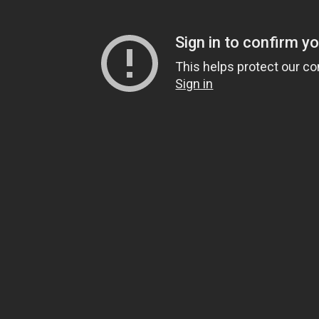
Contattaci
O
Associazione Odoo Italia
Il
C.F. 94200470485 - P.IVA IT03309970733
ve