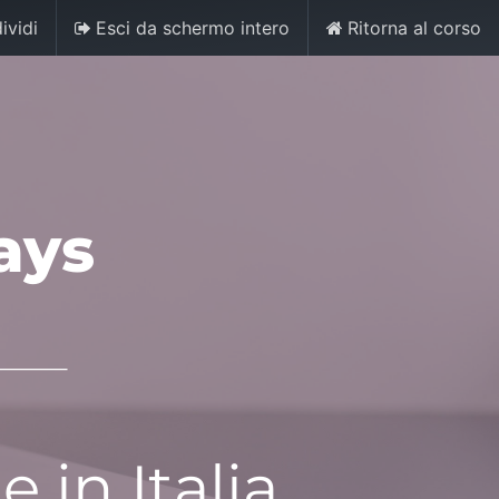
ividi
Esci da schermo intero
Ritorna al corso
0
Accedi
Contattaci