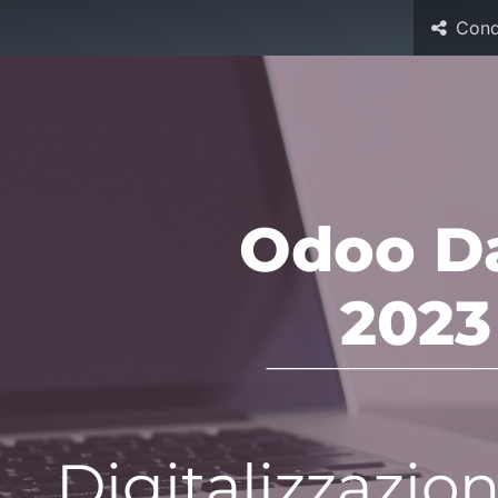
Cond
Risorse
Aziende associate
Eventi
Forum
News