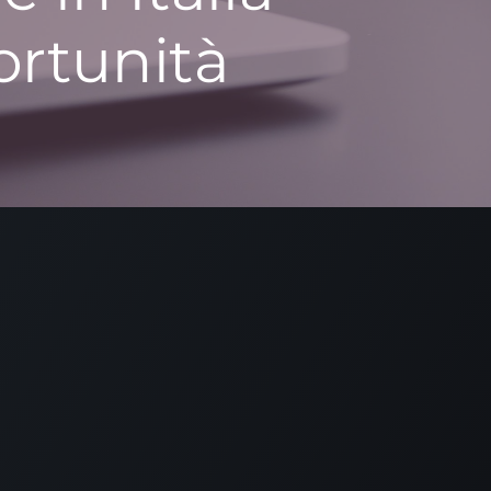
doo Italia APS
 nostro scopo è promuovere la diffusione della
rsione community di Odoo Italia e dare una forma