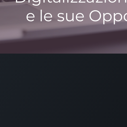
Contattaci
O
Associazione Odoo Italia
Il
C.F. 94200470485 - P.IVA IT03309970733
ve