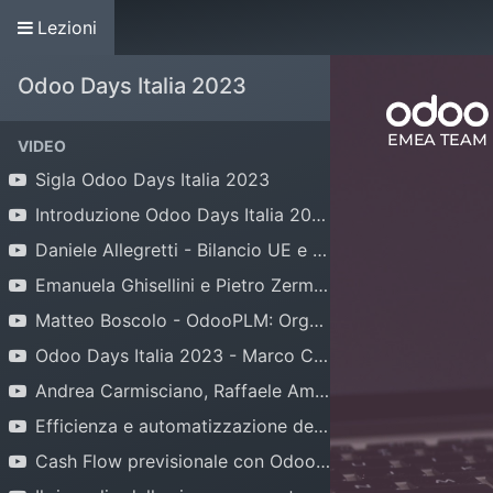
Lezioni
Home
Associazione
Contribuisci
Odoo Days Italia 2023
VIDEO
Sigla Odoo Days Italia 2023
Introduzione Odoo Days Italia 2023 a cura del Presidente Andrea Cometa
Daniele Allegretti - Bilancio UE e XBRL in ODOO
Emanuela Ghisellini e Pietro Zermani: TODO Extended ERP per Torrefazioni di Caffè e Alimentari
Matteo Boscolo - OdooPLM: Organizzare in modo efficiente il ciclo di prodotto nella tua azienda
Odoo Days Italia 2023 - Marco Calcagni mandati di pagamento e ricevute bancarie
Andrea Carmisciano, Raffaele Amalfitano: Croce Rossa perde la testa per Odoo
Efficienza e automatizzazione della raccolta dati nei macchinari industriali con IIoT per Odoo
Cash Flow previsionale con Odoo | #odoodaysit 2023 | Sergio Corato