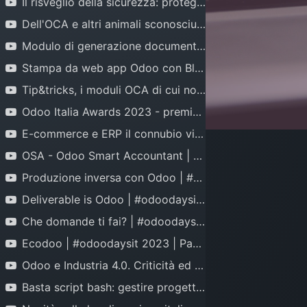
Il risveglio della sicurezza: proteggere Odoo con Nginx | #odoodaysit 2023 | Ciro Urselli
Dell'OCA e altri animali sconosciuti | #odoodaysit 2023 | Simone Orsi
Modulo di generazione documenti | #odoodaysit 2023 | Gian Paolo Aste
Stampa da web app Odoo con Bluetooth mobile printer | #odoodaysit 2023 | Giovanni Lasca
Tip&tricks, i moduli OCA di cui non puoi fare a meno | #odoodaysit 2023 | Mario Riva
Odoo Italia Awards 2023 - premiazione dei membri della community italiana
E-commerce e ERP il connubio vincente con Odoo | #odoodaysit 2023 | Ivan Cutolo
OSA - Odoo Smart Accountant | #odoodaysit 2023 | Giuseppe D'Alò
Produzione inversa con Odoo | #odoodaysit 2023 | Sergio Minetto
Deliverable is Odoo | #odoodaysit 2023 | Mimma Loconsole
Che domande ti fai? | #odoodaysit 2023 | Leonardo Guerra
Ecodoo | #odoodaysit 2023 | Paolo Vannucchi
Odoo e Industria 4.0. Criticità ed opportunità | #odoodaysit 2023 | Francesco Chirico
Ri
sorse
Link
Contattaci
Basta script bash: gestire progetti Odoo con Docker ... | #odoodaysit 2023 | Alessandro Uffredduzzi
GitHub
Partner italiani
Runbot