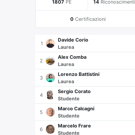
1807
PE
14
Riconosciment
0
Certificazioni
Davide Corio
1
Laurea
Alex Comba
2
Laurea
Lorenzo Battistini
3
Laurea
Sergio Corato
4
Studente
Marco Calcagni
5
Studente
Marcelo Frare
6
Studente