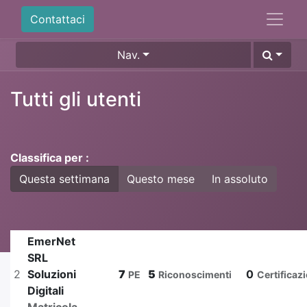
Contattaci
Nav.
Tutti gli utenti
Classifica per :
Questa settimana
Questo mese
In assoluto
EmerNet
SRL
2
Soluzioni
7
5
0
PE
Riconoscimenti
Certificaz
Digitali