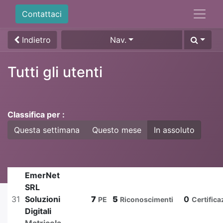
Contattaci
Indietro
Nav.
Tutti gli utenti
Classifica per :
Questa settimana
Questo mese
In assoluto
EmerNet
SRL
31
Soluzioni
7
5
0
PE
Riconoscimenti
Certifica
Digitali