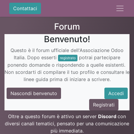
Contattaci
Forum
Benvenuto!
Questo è il forum ufficiale dell'Associazione Odoo
Italia. Dopo esserti
potrai partecipare
registrato
ponendo domande o rispondendo a quelle esistenti.
Non scordarti di compilare il tuo profilo e consultare le
linee guida prima di iniziare a scrivere.
Nascondi benvenuto
Accedi
Registrati
Oltre a questo forum è attivo un server
Discord
con
diversi canali tematici, pensato per una comunicazione
più immediata.