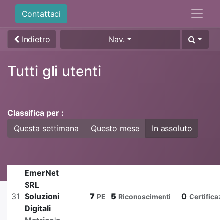
Contattaci
Indietro
Nav.
Tutti gli utenti
Classifica per :
Questa settimana
Questo mese
In assoluto
EmerNet
SRL
31
Soluzioni
7
5
0
PE
Riconoscimenti
Certifica
Digitali