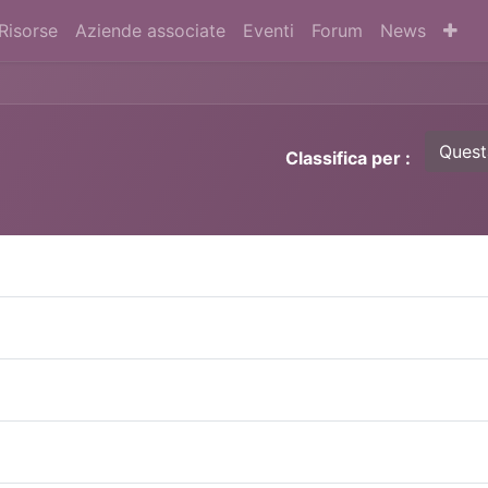
Risorse
Aziende associate
Eventi
Forum
News
Quest
Classifica per :