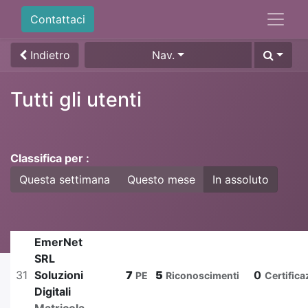
Contattaci
Indietro
Nav.
Tutti gli utenti
Classifica per :
Questa settimana
Questo mese
In assoluto
EmerNet
SRL
31
Soluzioni
7
5
0
PE
Riconoscimenti
Certifica
Digitali