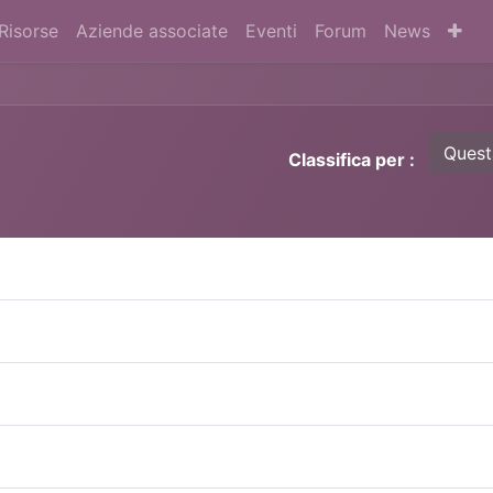
Risorse
Aziende associate
Eventi
Forum
News
Quest
Classifica per :