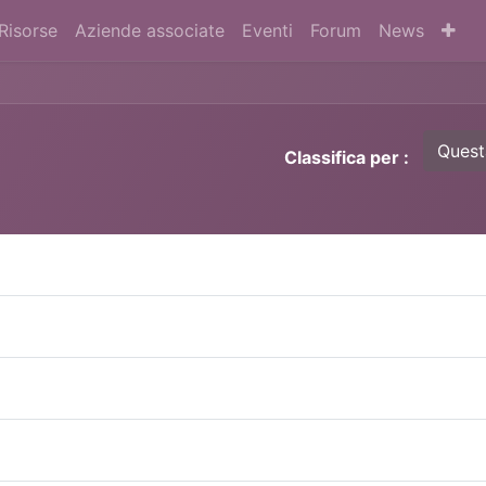
Risorse
Aziende associate
Eventi
Forum
News
Quest
Classifica per :