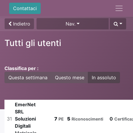
Contattaci
Indietro
Nav.
Tutti gli utenti
Classifica per :
Questa settimana
Questo mese
In assoluto
EmerNet
SRL
31
Soluzioni
7
5
0
PE
Riconoscimenti
Certifica
Digitali