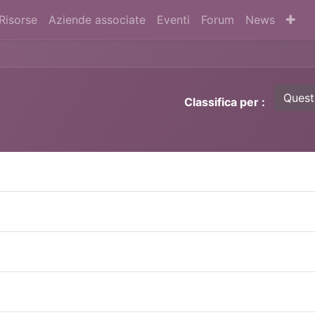
Risorse
Aziende associate
Eventi
Forum
News
Quest
Classifica per :