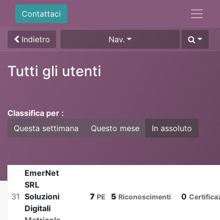
Contattaci
Indietro
Nav.
Tutti gli utenti
Classifica per :
Questa settimana
Questo mese
In assoluto
EmerNet
SRL
31
Soluzioni
7
5
0
PE
Riconoscimenti
Certifica
Digitali