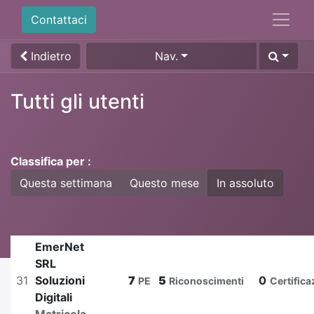
Contattaci
Indietro
Nav.
Tutti gli utenti
Classifica per :
Questa settimana
Questo mese
In assoluto
EmerNet
SRL
31
Soluzioni
7
5
0
PE
Riconoscimenti
Certifica
Digitali