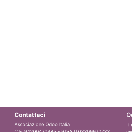
Contattaci
O
Associazione Odoo Italia
Il
C.F. 94200470485 - P.IVA IT03309970733
ve