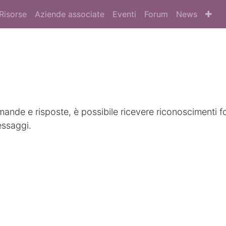
Risorse
Aziende associate
Eventi
Forum
News
nde e risposte, è possibile ricevere riconoscimenti f
essaggi.