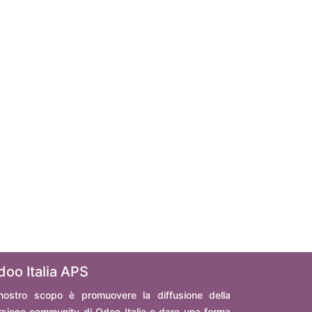
doo Italia APS
 nostro scopo è promuovere la diffusione della
rsione community di Odoo Italia e dare una forma