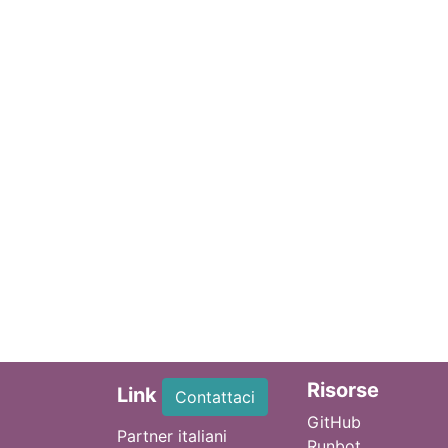
Ri
sorse
Link
Contattaci
GitHub
Partner italiani
Runbot