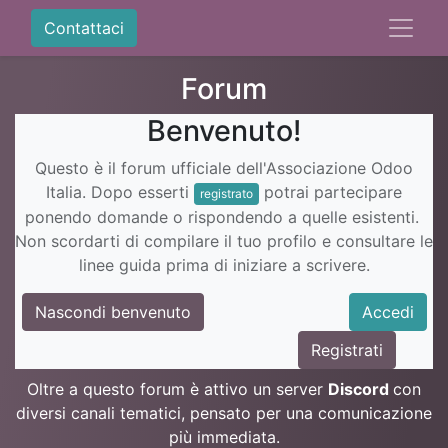
Contattaci
Forum
Benvenuto!
Questo è il forum ufficiale dell'Associazione Odoo
Italia. Dopo esserti
potrai partecipare
registrato
ponendo domande o rispondendo a quelle esistenti.
Non scordarti di compilare il tuo profilo e consultare le
linee guida prima di iniziare a scrivere.
Nascondi benvenuto
Accedi
Registrati
Oltre a questo forum è attivo un server
Discord
con
diversi canali tematici, pensato per una comunicazione
più immediata.