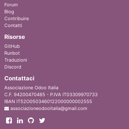
Forum
Blog
Contribuire
Contatti
Ri
sorse
GitHub
Runbot
Traduzioni
Discord
Contattaci
Associazione Odoo Italia
C.F. 94200470485 - P.IVA IT03309970733
IBAN IT52O0503460122000000002555
associazioneodooitalia@gmail.com