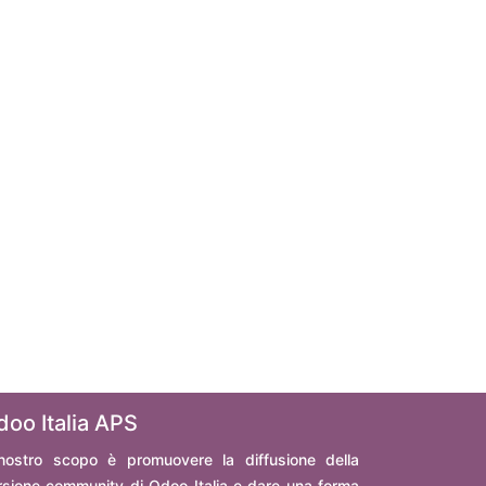
doo Italia APS
 nostro scopo è promuovere la diffusione della
rsione community di Odoo Italia e dare una forma