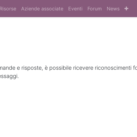
Risorse
Aziende associate
Eventi
Forum
News
nde e risposte, è possibile ricevere riconoscimenti f
essaggi.