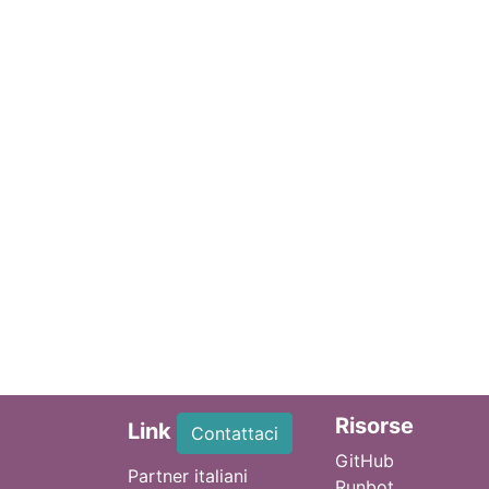
Ri
sorse
Link
Contattaci
GitHub
Partner italiani
Runbot