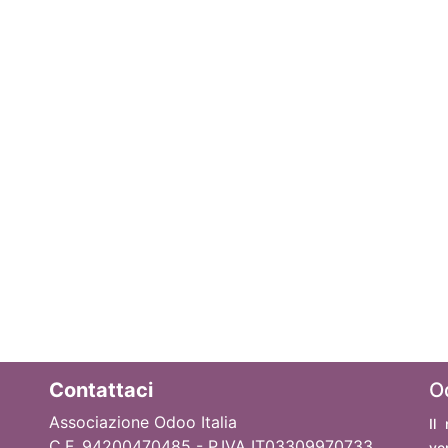
Contattaci
O
Associazione Odoo Italia
Il
C.F. 94200470485 - P.IVA IT03309970733
ve