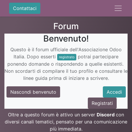
Contattaci
Forum
Benvenuto!
Questo è il forum ufficiale dell'Associazione Odoo
Italia. Dopo esserti
potrai partecipare
registrato
ponendo domande o rispondendo a quelle esistenti.
Non scordarti di compilare il tuo profilo e consultare le
linee guida prima di iniziare a scrivere.
Nascondi benvenuto
Accedi
Registrati
Oltre a questo forum è attivo un server
Discord
con
diversi canali tematici, pensato per una comunicazione
più immediata.