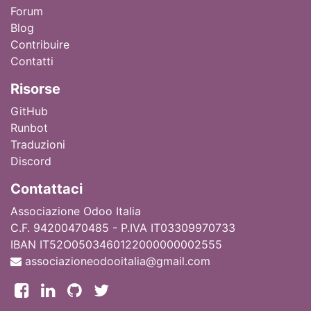
Forum
Blog
Contribuire
Contatti
Ri
sorse
GitHub
Runbot
Traduzioni
Discord
Contattaci
Associazione Odoo Italia
C.F. 94200470485 - P.IVA IT03309970733
IBAN IT52O0503460122000000002555
associazioneodooitalia@gmail.com