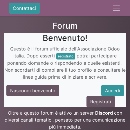
Contattaci
Forum
Benvenuto!
Questo è il forum ufficiale dell'Associazione Odoo
Italia. Dopo esserti
potrai partecipare
registrato
ponendo domande o rispondendo a quelle esistenti.
Non scordarti di compilare il tuo profilo e consultare le
linee guida prima di iniziare a scrivere.
Nascondi benvenuto
Accedi
Registrati
Oltre a questo forum è attivo un server
Discord
con
diversi canali tematici, pensato per una comunicazione
più immediata.