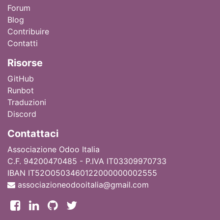
Forum
Blog
Contribuire
Contatti
Ri
sorse
GitHub
Runbot
Traduzioni
Discord
Contattaci
Associazione Odoo Italia
C.F. 94200470485 - P.IVA IT03309970733
IBAN IT52O0503460122000000002555
associazioneodooitalia@gmail.com