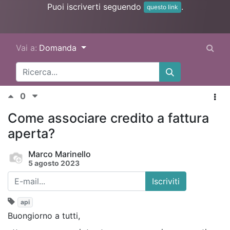
Puoi iscriverti seguendo
.
questo link
Vai a:
Domanda
0
Come associare credito a fattura
aperta?
Marco Marinello
5 agosto 2023
Iscriviti
api
Buongiorno a tutti,