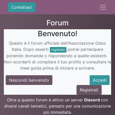
Contattaci
Forum
Benvenuto!
Questo è il forum ufficiale dell'Associazione Odoo
Italia. Dopo esserti
potrai partecipare
registrato
ponendo domande o rispondendo a quelle esistenti.
Non scordarti di compilare il tuo profilo e consultare le
linee guida prima di iniziare a scrivere.
Nascondi benvenuto
Accedi
Registrati
Oltre a questo forum è attivo un server
Discord
con
diversi canali tematici, pensato per una comunicazione
più immediata.