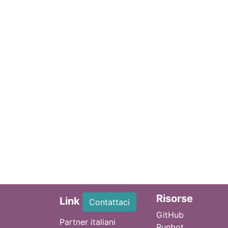
Ri
sorse
Link
Contattaci
GitHub
Partner italiani
Runbot