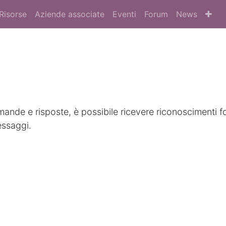
Risorse
Aziende associate
Eventi
Forum
News
nde e risposte, è possibile ricevere riconoscimenti f
essaggi.