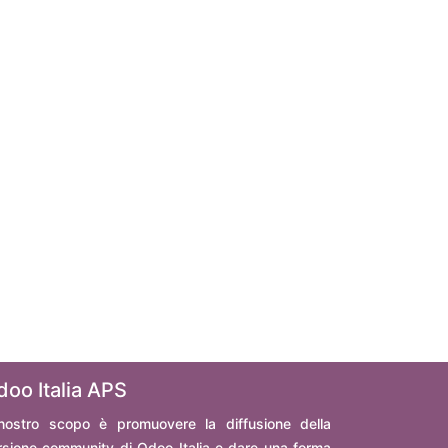
doo Italia APS
 nostro scopo è promuovere la diffusione della
rsione community di Odoo Italia e dare una forma