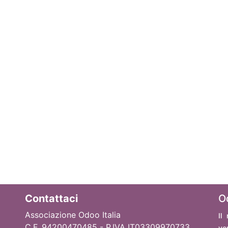
Contattaci
O
Associazione Odoo Italia
Il
C.F. 94200470485 - P.IVA IT03309970733
ve