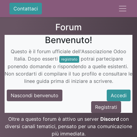
Contattaci
Forum
Benvenuto!
Questo è il forum ufficiale dell'Associazione Odoo
Italia. Dopo esserti
potrai partecipare
registrato
ponendo domande o rispondendo a quelle esistenti.
Non scordarti di compilare il tuo profilo e consultare le
linee guida prima di iniziare a scrivere.
Nascondi benvenuto
Accedi
Registrati
Oltre a questo forum è attivo un server
Discord
con
diversi canali tematici, pensato per una comunicazione
più immediata.