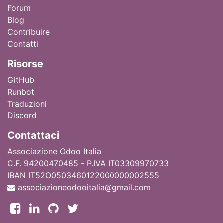
Forum
Blog
Contribuire
Contatti
Ri
sorse
GitHub
Runbot
Traduzioni
Discord
Contattaci
Associazione Odoo Italia
C.F. 94200470485 - P.IVA IT03309970733
IBAN IT52O0503460122000000002555
associazioneodooitalia@gmail.com