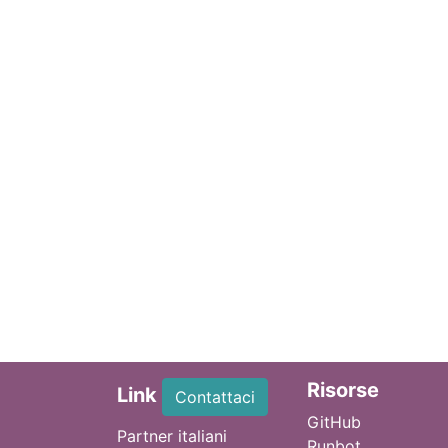
Ri
sorse
Link
Contattaci
GitHub
Partner italiani
Runbot