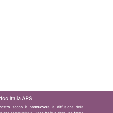
doo Italia APS
 nostro scopo è promuovere la diffusione della
rsione community di Odoo Italia e dare una forma