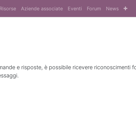
Risorse
Aziende associate
Eventi
Forum
News
nde e risposte, è possibile ricevere riconoscimenti f
essaggi.