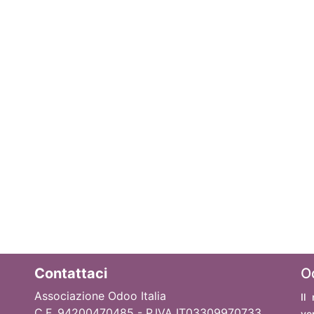
Contattaci
O
Associazione Odoo Italia
Il
C.F. 94200470485 - P.IVA IT03309970733
ve