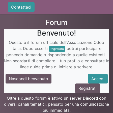
Contattaci
Forum
Benvenuto!
Questo è il forum ufficiale dell'Associazione Odoo
Italia. Dopo esserti
potrai partecipare
registrato
ponendo domande o rispondendo a quelle esistenti.
Non scordarti di compilare il tuo profilo e consultare le
linee guida prima di iniziare a scrivere.
Nascondi benvenuto
Accedi
Registrati
Oltre a questo forum è attivo un server
Discord
con
diversi canali tematici, pensato per una comunicazione
più immediata.