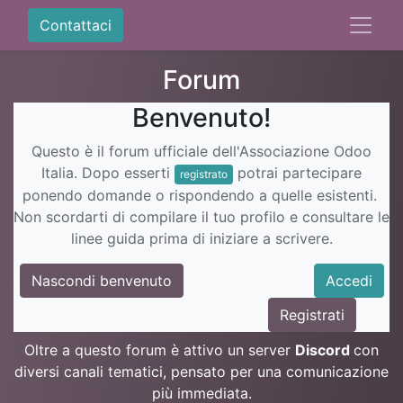
Contattaci
Forum
Benvenuto!
Questo è il forum ufficiale dell'Associazione Odoo
Italia. Dopo esserti
potrai partecipare
registrato
ponendo domande o rispondendo a quelle esistenti.
Non scordarti di compilare il tuo profilo e consultare le
linee guida prima di iniziare a scrivere.
Nascondi benvenuto
Accedi
Registrati
Oltre a questo forum è attivo un server
Discord
con
diversi canali tematici, pensato per una comunicazione
più immediata.