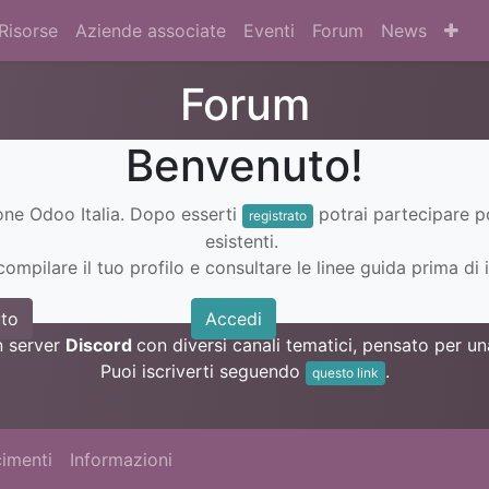
Risorse
Aziende associate
Eventi
Forum
News
Forum
Benvenuto!
ione Odoo Italia. Dopo esserti
potrai partecipare 
registrato
esistenti.
ompilare il tuo profilo e consultare le linee guida prima di i
to
Accedi
n server
Discord
con diversi canali tematici, pensato per 
Puoi iscriverti seguendo
.
questo link
imenti
Informazioni