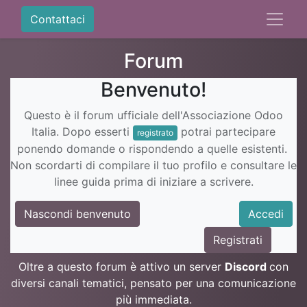
Contattaci
Forum
Benvenuto!
Questo è il forum ufficiale dell'Associazione Odoo
Italia. Dopo esserti
potrai partecipare
registrato
ponendo domande o rispondendo a quelle esistenti.
Non scordarti di compilare il tuo profilo e consultare le
linee guida prima di iniziare a scrivere.
Nascondi benvenuto
Accedi
Registrati
Oltre a questo forum è attivo un server
Discord
con
diversi canali tematici, pensato per una comunicazione
più immediata.