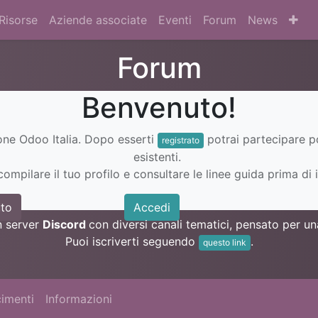
Risorse
Aziende associate
Eventi
Forum
News
Forum
Benvenuto!
ione Odoo Italia. Dopo esserti
potrai partecipare 
registrato
esistenti.
ompilare il tuo profilo e consultare le linee guida prima di i
to
Accedi
n server
Discord
con diversi canali tematici, pensato per 
Puoi iscriverti seguendo
.
questo link
imenti
Informazioni