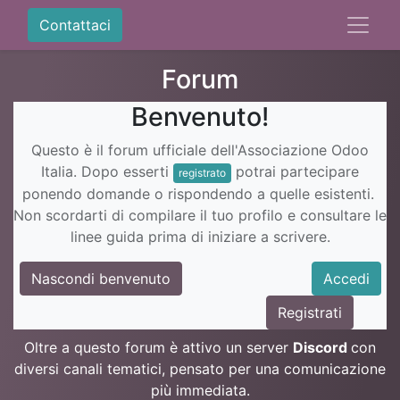
Contattaci
Forum
Benvenuto!
Questo è il forum ufficiale dell'Associazione Odoo
Italia. Dopo esserti
potrai partecipare
registrato
ponendo domande o rispondendo a quelle esistenti.
Non scordarti di compilare il tuo profilo e consultare le
linee guida prima di iniziare a scrivere.
Nascondi benvenuto
Accedi
Registrati
Oltre a questo forum è attivo un server
Discord
con
diversi canali tematici, pensato per una comunicazione
più immediata.