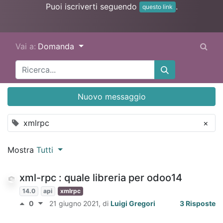
Puoi iscriverti seguendo
.
questo link
Vai a:
Domanda
Nuovo messaggio
xmlrpc
×
Mostra
Tutti
xml-rpc : quale libreria per odoo14
14.0
api
xmlrpc
0
21 giugno 2021
, di
Luigi Gregori
3 Risposte