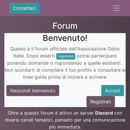
Contattaci
Forum
Benvenuto!
Questo è il forum ufficiale dell'Associazione Odoo
Italia. Dopo esserti
potrai partecipare
registrato
ponendo domande o rispondendo a quelle esistenti.
Non scordarti di compilare il tuo profilo e consultare le
linee guida prima di iniziare a scrivere.
Nascondi benvenuto
Accedi
Registrati
Oltre a questo forum è attivo un server
Discord
con
diversi canali tematici, pensato per una comunicazione
più immediata.