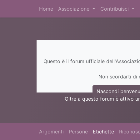
Home
Associazione
Contribuisci
Questo è il forum ufficiale dell'Associaz
Non scordarti di c
Nascondi benvenu
Oltre a questo forum è attivo u
Argomenti
Persone
Etichette
Riconosc