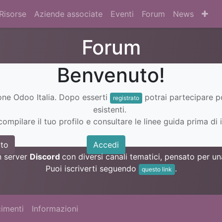
Risorse
Aziende associate
Eventi
Forum
News
Forum
Benvenuto!
ione Odoo Italia. Dopo esserti
potrai partecipare 
registrato
esistenti.
ompilare il tuo profilo e consultare le linee guida prima di i
to
Accedi
n server
Discord
con diversi canali tematici, pensato per 
Puoi iscriverti seguendo
.
questo link
imenti
Informazioni