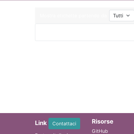
Mostra etichette partendo da
Ri
sorse
Link
Contattaci
GitHub