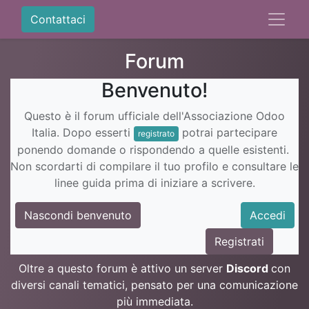
Contattaci
Forum
Benvenuto!
Questo è il forum ufficiale dell'Associazione Odoo
Italia. Dopo esserti
potrai partecipare
registrato
ponendo domande o rispondendo a quelle esistenti.
Non scordarti di compilare il tuo profilo e consultare le
linee guida prima di iniziare a scrivere.
Nascondi benvenuto
Accedi
Registrati
Oltre a questo forum è attivo un server
Discord
con
diversi canali tematici, pensato per una comunicazione
più immediata.