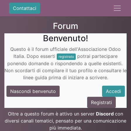
Contattaci
Forum
Benvenuto!
Questo è il forum ufficiale dell'Associazione Odoo
Italia. Dopo esserti
potrai partecipare
registrato
ponendo domande o rispondendo a quelle esistenti.
Non scordarti di compilare il tuo profilo e consultare le
linee guida prima di iniziare a scrivere.
Nascondi benvenuto
Accedi
Registrati
Oltre a questo forum è attivo un server
Discord
con
diversi canali tematici, pensato per una comunicazione
più immediata.