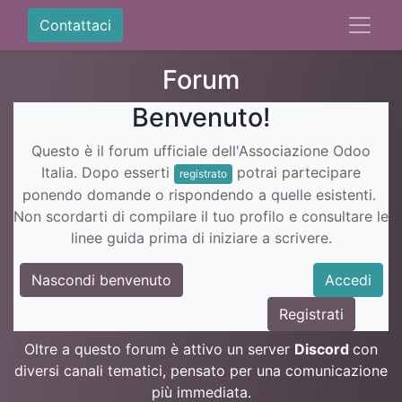
Contattaci
Forum
Benvenuto!
Questo è il forum ufficiale dell'Associazione Odoo
Italia. Dopo esserti
potrai partecipare
registrato
ponendo domande o rispondendo a quelle esistenti.
Non scordarti di compilare il tuo profilo e consultare le
linee guida prima di iniziare a scrivere.
Nascondi benvenuto
Accedi
Registrati
Oltre a questo forum è attivo un server
Discord
con
diversi canali tematici, pensato per una comunicazione
più immediata.