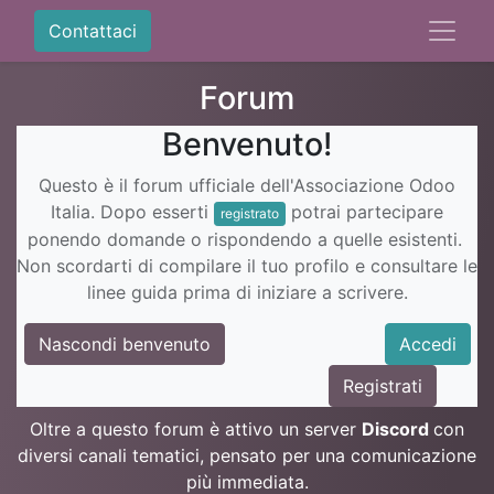
Contattaci
Forum
Benvenuto!
Questo è il forum ufficiale dell'Associazione Odoo
Italia. Dopo esserti
potrai partecipare
registrato
ponendo domande o rispondendo a quelle esistenti.
Non scordarti di compilare il tuo profilo e consultare le
linee guida prima di iniziare a scrivere.
Nascondi benvenuto
Accedi
Registrati
Oltre a questo forum è attivo un server
Discord
con
diversi canali tematici, pensato per una comunicazione
più immediata.