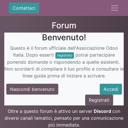
Contattaci
Forum
Benvenuto!
Questo è il forum ufficiale dell'Associazione Odoo
Italia. Dopo esserti
potrai partecipare
registrato
ponendo domande o rispondendo a quelle esistenti.
Non scordarti di compilare il tuo profilo e consultare le
linee guida prima di iniziare a scrivere.
Nascondi benvenuto
Accedi
Registrati
Oltre a questo forum è attivo un server
Discord
con
diversi canali tematici, pensato per una comunicazione
più immediata.